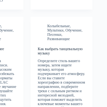
25
е
,
Колыбельные
,
бучение
,
Мультики
,
Обучение
,
Песенки
,
е
Развивающие
шее
Как выбрать танцевальную
музыку
а
Определите стиль вашего
писи.
номера, затем ищите
ысоким
музыку, которая
избежать
подчеркивает его атмосферу.
Форматы
Если вы ставите
ALAC
хореографию в современном
е звучание
направлении, подберите
лушайте
треки с сильным ритмом и
этих
интересной мелодией,
ощутить
которая поможет выделить
ния.
ключевые моменты вашего