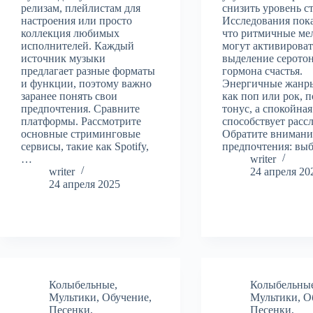
релизам, плейлистам для
снизить уровень ст
настроения или просто
Исследования пок
коллекция любимых
что ритмичные ме
исполнителей. Каждый
могут активироват
источник музыки
выделение серото
предлагает разные форматы
гормона счастья.
и функции, поэтому важно
Энергичные жанры
заранее понять свои
как поп или рок, 
предпочтения. Сравните
тонус, а спокойная
платформы. Рассмотрите
способствует расс
основные стриминговые
Обратите внимани
сервисы, такие как Spotify,
предпочтения: вы
…
writer
writer
24 апреля 20
24 апреля 2025
Колыбельные
,
Колыбельны
Мультики
,
Обучение
,
Мультики
,
О
Песенки
,
Песенки
,