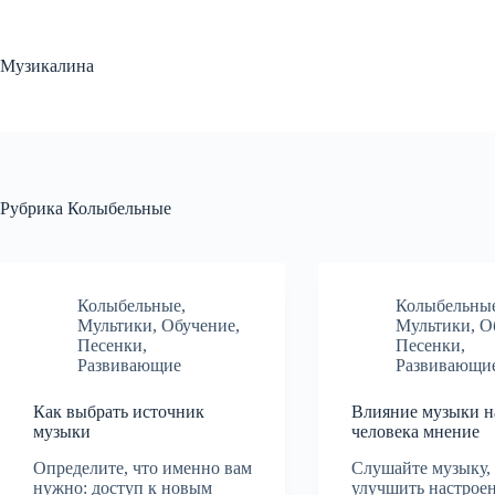
Перейти
к
сути
Музикалина
Рубрика
Колыбельные
Колыбельные
,
Колыбельны
Мультики
,
Обучение
,
Мультики
,
О
Песенки
,
Песенки
,
Развивающие
Развивающи
Как выбрать источник
Влияние музыки н
музыки
человека мнение
Определите, что именно вам
Слушайте музыку,
нужно: доступ к новым
улучшить настрое