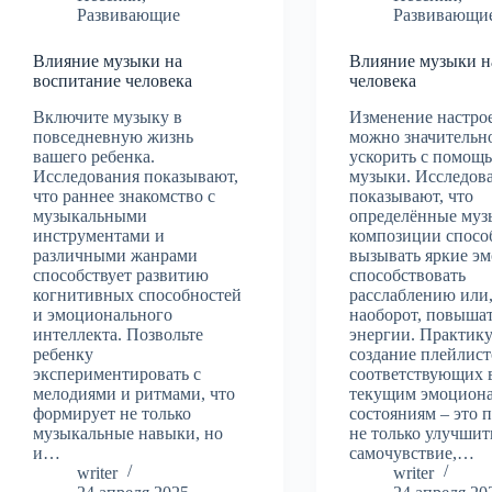
Развивающие
Развивающи
Влияние музыки на
Влияние музыки н
воспитание человека
человека
Включите музыку в
Изменение настро
повседневную жизнь
можно значительн
вашего ребенка.
ускорить с помощ
Исследования показывают,
музыки. Исследов
что раннее знакомство с
показывают, что
музыкальными
определённые муз
инструментами и
композиции спос
различными жанрами
вызывать яркие э
способствует развитию
способствовать
когнитивных способностей
расслаблению или
и эмоционального
наоборот, повышат
интеллекта. Позвольте
энергии. Практик
ребенку
создание плейлист
экспериментировать с
соответствующих
мелодиями и ритмами, что
текущим эмоцион
формирует не только
состояниям – это 
музыкальные навыки, но
не только улучшит
и…
самочувствие,…
writer
writer