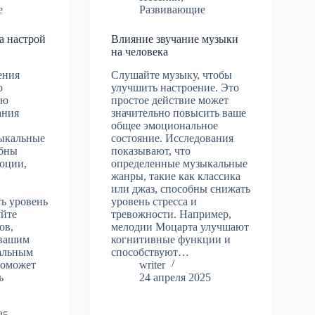
е
Развивающие
а настрой
Влияние звучание музыки
на человека
ения
Слушайте музыку, чтобы
о
улучшить настроение. Это
ью
простое действие может
ания
значительно повысить ваше
общее эмоциональное
ыкальные
состояние. Исследования
обны
показывают, что
моции,
определенные музыкальные
жанры, такие как классика
,
или джаз, способны снижать
ь уровень
уровень стресса и
уйте
тревожности. Например,
ов,
мелодии Моцарта улучшают
 вашим
когнитивные функции и
альным
способствуют…
поможет
writer
ь
24 апреля 2025