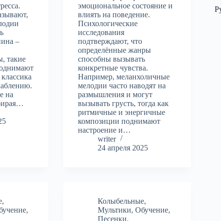
ресса.
эмоциональное состояние и
Р
азывают,
влиять на поведение.
лодии
Психологические
ь
исследования
нина –
подтверждают, что
определённые жанры
, такие
способны вызывать
поднимают
конкретные чувства.
 классика
Например, меланхоличные
лаблению.
мелодии часто наводят на
е на
размышления и могут
бирая…
вызывать грусть, тогда как
ритмичные и энергичные
25
композиции поднимают
настроение и…
writer
24 апреля 2025
е
,
Колыбельные
,
бучение
,
Мультики
,
Обучение
,
Песенки
,