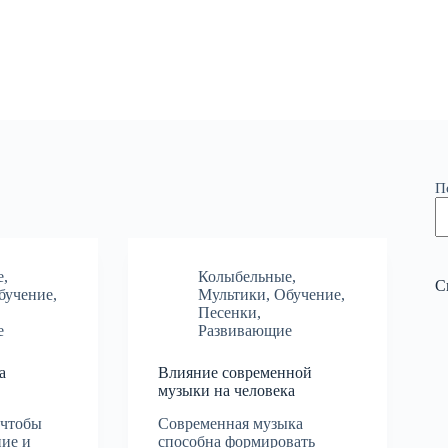
П
е
,
Колыбельные
,
С
бучение
,
Мультики
,
Обучение
,
Песенки
,
е
Развивающие
а
Влияние современной
музыки на человека
 чтобы
Современная музыка
ние и
способна формировать