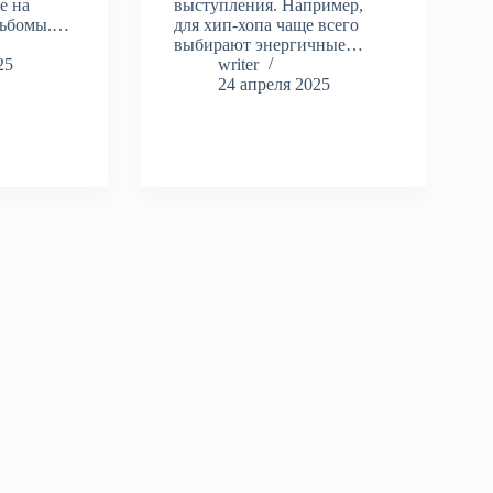
е на
выступления. Например,
льбомы.…
для хип-хопа чаще всего
выбирают энергичные…
25
writer
24 апреля 2025