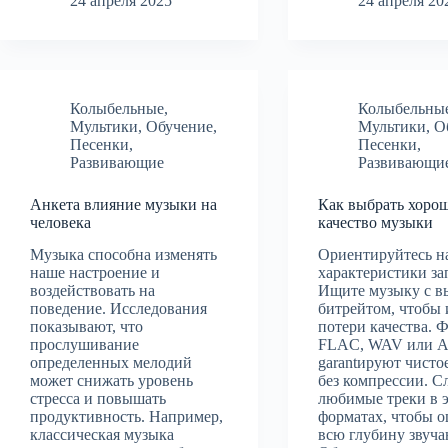
24 апреля 2025
24 апреля 20
Колыбельные
,
Колыбельны
Мультики
,
Обучение
,
Мультики
,
О
Песенки
,
Песенки
,
Развивающие
Развивающи
Анкета влияние музыки на
Как выбрать хоро
человека
качество музыки
Музыка способна изменять
Ориентируйтесь н
наше настроение и
характеристики за
воздействовать на
Ищите музыку с в
поведение. Исследования
битрейтом, чтобы 
показывают, что
потери качества. 
прослушивание
FLAC, WAV или 
определенных мелодий
garantируют чисто
может снижать уровень
без компрессии. С
стресса и повышать
любимые треки в 
продуктивность. Например,
форматах, чтобы 
классическая музыка
всю глубину звуча